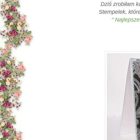
Dziś zrobiłam k
Stempelek, któr
" Najlepsz