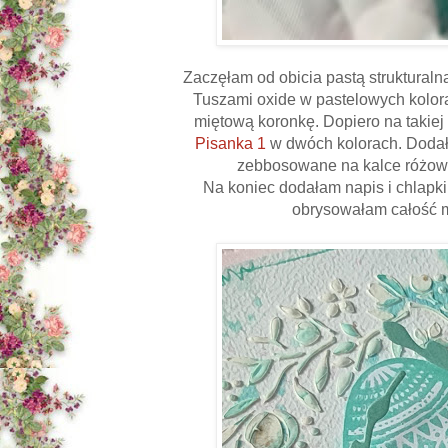
Zaczęłam od obicia pastą struktural
Tuszami oxide w pastelowych kolora
miętową koronkę. Dopiero na takie
Pisanka 1
w dwóch kolorach. Dodałam
zebbosowane na kalce różow
Na koniec dodałam napis i chlapki
obrysowałam całość 