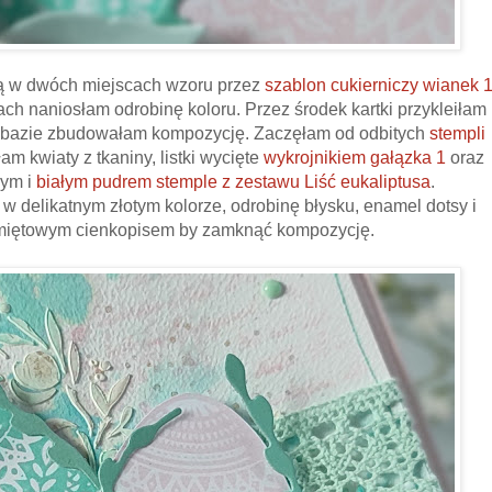
ną w dwóch miejscach wzoru przez
szablon cukierniczy wianek 
ch naniosłam odrobinę koloru. Przez środek kartki przykleiłam
j bazie zbudowałam kompozycję. Zaczęłam od odbitych
stempli
 kwiaty z tkaniny, listki wycięte
wykrojnikiem gałązka 1
oraz
ym i
białym pudrem
stemple z zestawu Liść eukaliptusa
.
 w delikatnym złotym kolorze, odrobinę błysku, enamel dotsy i
miętowym cienkopisem by zamknąć kompozycję.